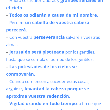
Habrá cosas aterradoras y
grandes señales en
–
el cielo
.
Todos os odiarán a causa de mi nombre
.
–
Pero
ni un cabello de vuestra cabeza
–
perecerá
.
Con vuestra
perseverancia
salvaréis vuestras
–
almas.
Jerusalén será pisoteada
por los gentiles,
–
hasta que se cumpla el tiempo de los gentiles.
Las potestades de los cielos se
–
conmoverán
.
Cuando comiencen a suceder estas cosas,
–
erguíos y
levantad la cabeza porque se
aproxima vuestra redención
.
Vigilad orando en todo tiempo
, a fin de que
–