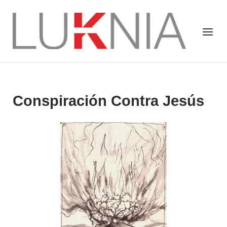
Saltar
al
Inicio
Menú
contenido
Conspiración Contra Jesús