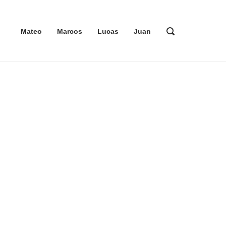
ABRIR
Mateo
Marcos
Lucas
Juan
LA
BARRA
DE
BÚSQUEDA