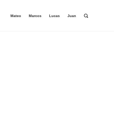
ABRIR
Mateo
Marcos
Lucas
Juan
LA
BARRA
DE
BÚSQUEDA