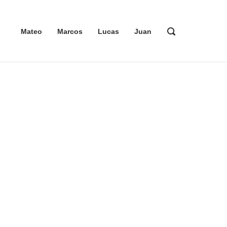
ABRIR
Mateo
Marcos
Lucas
Juan
LA
BARRA
DE
BÚSQUEDA