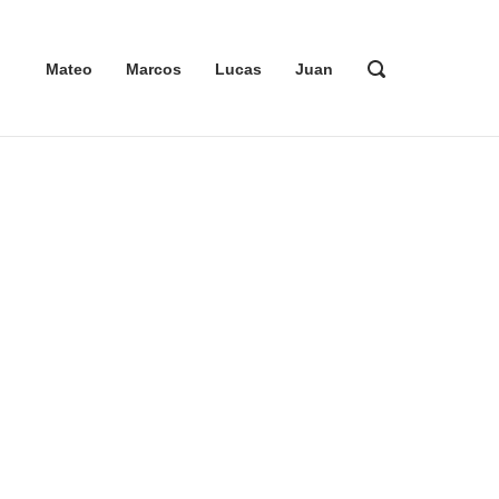
ABRIR
Mateo
Marcos
Lucas
Juan
LA
BARRA
DE
BÚSQUEDA