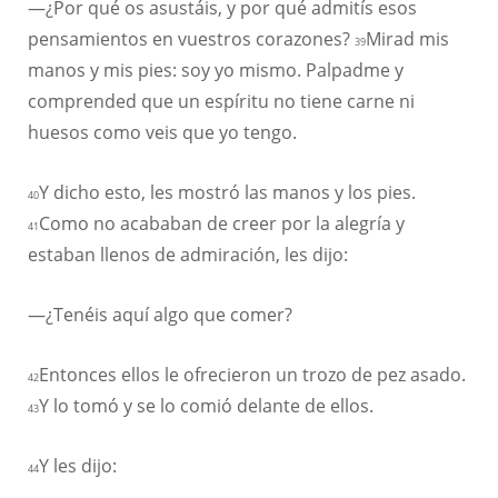
—¿Por qué os asustáis, y por qué admitís esos
pensamientos en vuestros corazones?
Mirad mis
39
manos y mis pies: soy yo mismo. Palpadme y
comprended que un espíritu no tiene carne ni
huesos como veis que yo tengo.
Y dicho esto, les mostró las manos y los pies.
40
Como no acababan de creer por la alegría y
41
estaban llenos de admiración, les dijo:
—¿Tenéis aquí algo que comer?
Entonces ellos le ofrecieron un trozo de pez asado.
42
Y lo tomó y se lo comió delante de ellos.
43
Y les dijo:
44