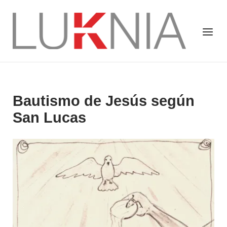
Saltar
al
Inicio
Menú
contenido
Bautismo de Jesús según
San Lucas