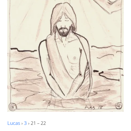
Lucas
›
3
› 21 – 22