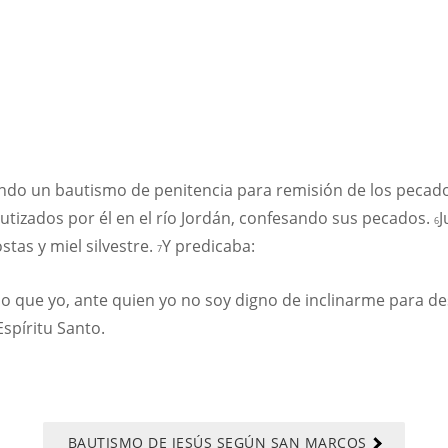
cando un bautismo de penitencia para remisión de los pecad
autizados por él en el río Jordán, confesando sus pecados.
J
6
stas y miel silvestre.
Y predicaba:
7
que yo, ante quien yo no soy digno de inclinarme para desa
Espíritu Santo.
BAUTISMO DE JESÚS SEGÚN SAN MARCOS