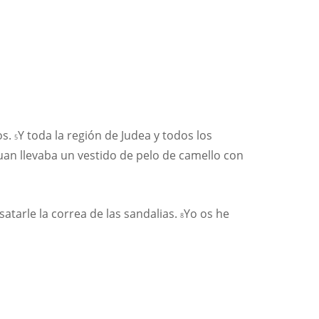
os.
Y toda la región de Judea y todos los
5
uan llevaba un vestido de pelo de camello con
tarle la correa de las sandalias.
Yo os he
8