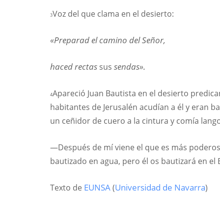
Voz del que clama en el desierto:
3
«Preparad el camino del Señor,
haced rectas
sus
sendas».
Apareció Juan Bautista en el desierto predi
4
habitantes de Jerusalén acudían a él y eran b
un ceñidor de cuero a la cintura y comía lango
—Después de mí viene el que es más poderoso 
bautizado en agua, pero él os bautizará en el 
Texto de
EUNSA
(
Universidad de Navarra
)