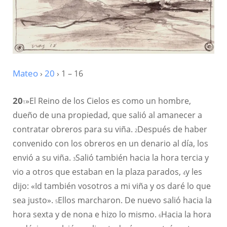
Mateo
›
20
› 1 – 16
20
»El Reino de los Cielos es como un hombre,
1
dueño de una propiedad, que salió al amanecer a
contratar obreros para su viña.
Después de haber
2
convenido con los obreros en un denario al día, los
envió a su viña.
Salió también hacia la hora tercia y
3
vio a otros que estaban en la plaza parados,
y les
4
dijo: «Id también vosotros a mi viña y os daré lo que
sea justo».
Ellos marcharon. De nuevo salió hacia la
5
hora sexta y de nona e hizo lo mismo.
Hacia la hora
6