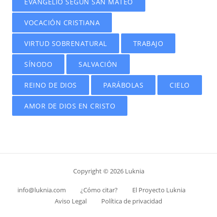
EVANGELIO SEGÚN SAN MATEO
VOCACIÓN CRISTIANA
VIRTUD SOBRENATURAL
TRABAJO
SÍNODO
SALVACIÓN
REINO DE DIOS
PARÁBOLAS
CIELO
AMOR DE DIOS EN CRISTO
Copyright © 2026 Luknia
info@luknia.com
¿Cómo citar?
El Proyecto Luknia
Aviso Legal
Política de privacidad