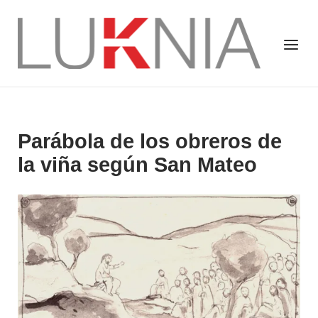
Saltar
al
Inicio
Menú
contenido
Parábola de los obreros de
la viña según San Mateo