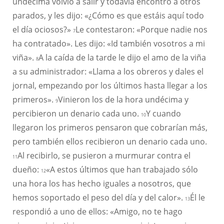
undécima volvió a salir y todavía encontró a otros
parados, y les dijo: «¿Cómo es que estáis aquí todo
el día ociosos?»
Le contestaron: «Porque nadie nos
7
ha contratado». Les dijo: «Id también vosotros a mi
viña».
A la caída de la tarde le dijo el amo de la viña
8
a su administrador: «Llama a los obreros y dales el
jornal, empezando por los últimos hasta llegar a los
primeros».
Vinieron los de la hora undécima y
9
percibieron un denario cada uno.
Y cuando
10
llegaron los primeros pensaron que cobrarían más,
pero también ellos recibieron un denario cada uno.
Al recibirlo, se pusieron a murmurar contra el
11
dueño:
«A estos últimos que han trabajado sólo
12
una hora los has hecho iguales a nosotros, que
hemos soportado el peso del día y del calor».
Él le
13
respondió a uno de ellos: «Amigo, no te hago