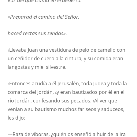
Voz del que clama en el desierto:
«Preparad el camino del Señor,
haced rectas
sus
sendas».
Llevaba Juan una vestidura de pelo de camello con
4
un ceñidor de cuero a la cintura, y su comida eran
langostas y miel silvestre.
Entonces acudía a él Jerusalén, toda Judea y toda la
5
comarca del Jordán,
y eran bautizados por él en el
6
río Jordán, confesando sus pecados.
Al ver que
7
venían a su bautismo muchos fariseos y saduceos,
les dijo:
—Raza de víboras, ¿quién os enseñó a huir de la ira