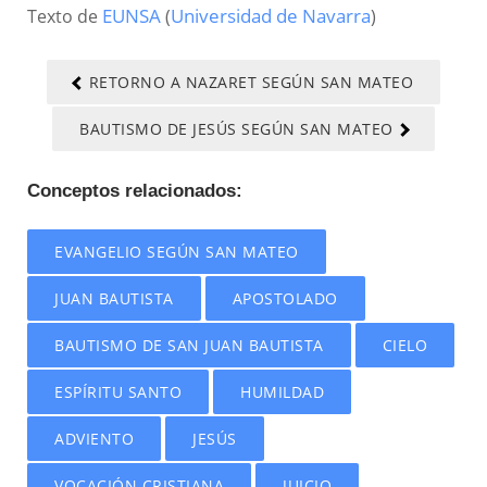
Texto de
EUNSA
(
Universidad de Navarra
)
RETORNO A NAZARET SEGÚN SAN MATEO
BAUTISMO DE JESÚS SEGÚN SAN MATEO
Conceptos relacionados:
EVANGELIO SEGÚN SAN MATEO
JUAN BAUTISTA
APOSTOLADO
BAUTISMO DE SAN JUAN BAUTISTA
CIELO
ESPÍRITU SANTO
HUMILDAD
ADVIENTO
JESÚS
VOCACIÓN CRISTIANA
JUICIO