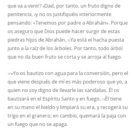
que va a venir?
Dad, por tanto, un fruto digno de
8
penitencia,
y no os justifiquéis interiormente
9
pensando: «Tenemos por padre a Abrahán». Porque
os aseguro que Dios puede hacer surgir de estas
piedras hijos de Abrahán.
Ya está el hacha puesta
10
junto a la raíz de los árboles. Por tanto, todo árbol
que no da buen fruto se corta y se arroja al fuego.
»Yo os bautizo con agua para la conversión, pero el
11
que viene después de mí es más poderoso que yo, a
quien no soy digno de llevarle las sandalias. Él os
bautizará en el Espíritu Santo y en fuego.
Él tiene
12
en su mano el bieldo y limpiará su era, y recogerá su
trigo en el granero; en cambio, quemará la paja con
un fuego que no se apaga.