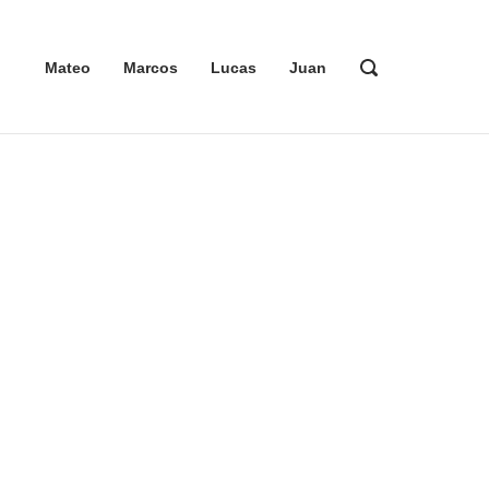
ABRIR
Mateo
Marcos
Lucas
Juan
LA
BARRA
DE
BÚSQUEDA