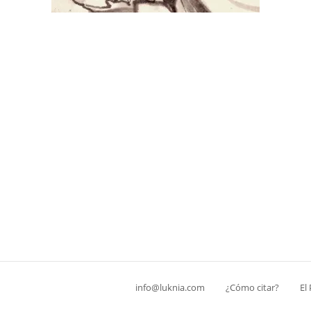
info@luknia.com
¿Cómo citar?
El