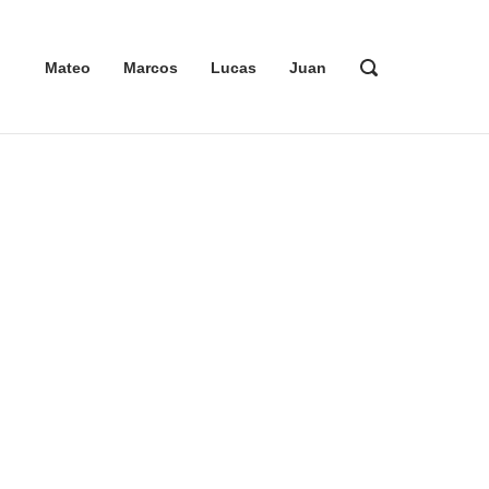
ABRIR
Mateo
Marcos
Lucas
Juan
LA
BARRA
DE
BÚSQUEDA