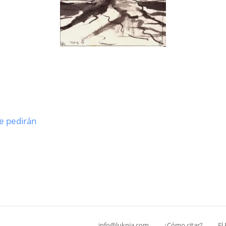
e pedirán
info@luknia.com
¿Cómo citar?
El