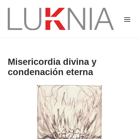
Saltar
al
Inicio
Menú
contenido
Misericordia divina y
condenación eterna