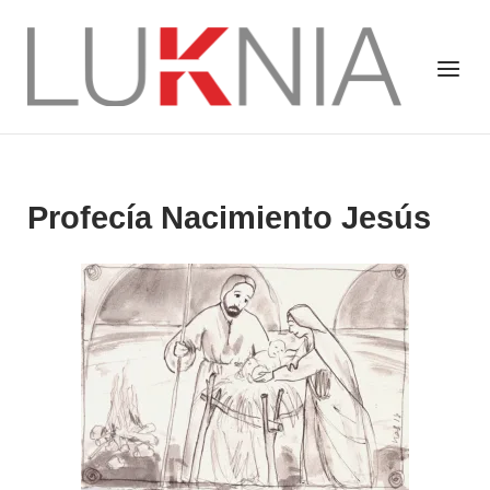
Saltar
al
Inicio
Menú
contenido
Profecía Nacimiento Jesús