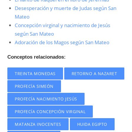
Desesperación y muerte de Judas según San
Mateo
Concepción virginal y nacimiento de Jesús
según San Mateo
Adoración de los Magos según San Mateo
Conceptos relacionados:
TREINTA MONEDAS
RETORNO A NAZARET
PROFECÍA SIMEÓN
PROFECÍA NACIMIENTO JESÚS
PROFECÍA CONCEPCIÓN VIRGINAL
MATANZA INOCENTES
HUIDA EGIPTO