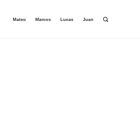
ABRIR
Mateo
Marcos
Lucas
Juan
LA
BARRA
DE
BÚSQUEDA