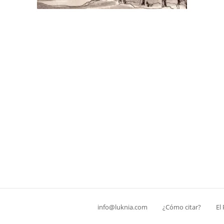
info@luknia.com
¿Cómo citar?
El