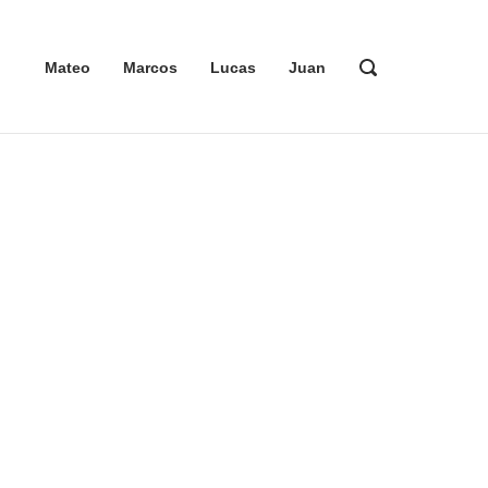
ABRIR
Mateo
Marcos
Lucas
Juan
LA
BARRA
DE
BÚSQUEDA