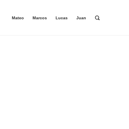
ABRIR
Mateo
Marcos
Lucas
Juan
LA
BARRA
DE
BÚSQUEDA