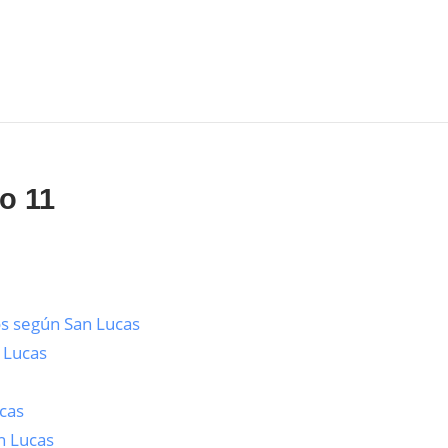
o 11
os según San Lucas
n Lucas
ucas
n Lucas