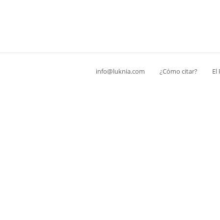
info@luknia.com
¿Cómo citar?
El