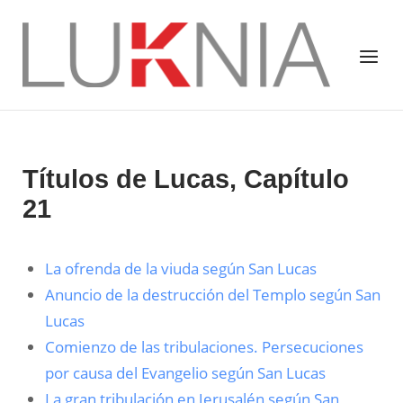
Saltar
al
Inicio
Menú
contenido
Títulos de Lucas, Capítulo
21
La ofrenda de la viuda según San Lucas
Anuncio de la destrucción del Templo según San
Lucas
Comienzo de las tribulaciones. Persecuciones
por causa del Evangelio según San Lucas
La gran tribulación en Jerusalén según San