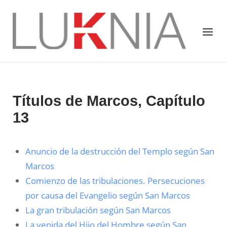
Saltar
al
Inicio
Menú
contenido
Títulos de Marcos, Capítulo
13
Anuncio de la destrucción del Templo según San
Marcos
Comienzo de las tribulaciones. Persecuciones
por causa del Evangelio según San Marcos
La gran tribulación según San Marcos
La venida del Hijo del Hombre según San