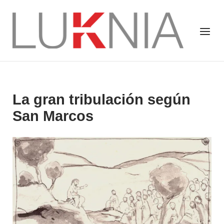
Saltar
al
Inicio
Menú
contenido
La gran tribulación según
San Marcos