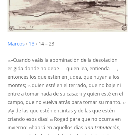
Marcos
›
13
› 14 – 23
»Cuando veáis la abominación de la desolación
14
erigida donde no debe — quien lea, entienda — ,
entonces los que estén en Judea, que huyan a los
montes;
quien esté en el terrado, que no baje ni
15
entre a tomar nada de su casa;
y quien esté en el
16
campo, que no vuelva atrás para tomar su manto.
17
¡Ay de las que estén encintas y de las que estén
criando esos días!
Rogad para que no ocurra en
18
invierno:
habrá en aquellos días
una tribulación,
19