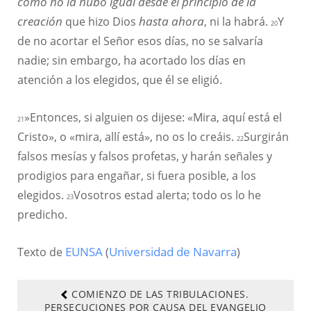
como no la hubo igual desde el principio de la
creación
que hizo Dios
hasta ahora
, ni la habrá.
Y
20
de no acortar el Señor esos días, no se salvaría
nadie; sin embargo, ha acortado los días en
atención a los elegidos, que él se eligió.
»Entonces, si alguien os dijese: «Mira, aquí está el
21
Cristo», o «mira, allí está», no os lo creáis.
Surgirán
22
falsos mesías y falsos profetas, y harán señales y
prodigios para engañar, si fuera posible, a los
elegidos.
Vosotros estad alerta; todo os lo he
23
predicho.
Texto de
EUNSA
(
Universidad de Navarra
)
COMIENZO DE LAS TRIBULACIONES.
PERSECUCIONES POR CAUSA DEL EVANGELIO