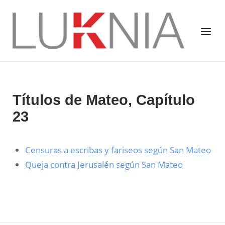
Saltar
al
Inicio
Menú
contenido
Títulos de Mateo, Capítulo
23
Censuras a escribas y fariseos según San Mateo
Queja contra Jerusalén según San Mateo