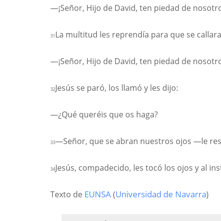
—¡Señor, Hijo de David, ten piedad de nosotr
La multitud les reprendía para que se callara
31
—¡Señor, Hijo de David, ten piedad de nosotr
Jesús se paró, los llamó y les dijo:
32
—¿Qué queréis que os haga?
—Señor, que se abran nuestros ojos —le re
33
Jesús, compadecido, les tocó los ojos y al ins
34
Texto de
EUNSA
(
Universidad de Navarra
)