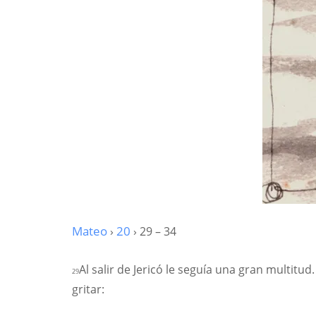
Mateo
›
20
› 29 – 34
Al salir de Jericó le seguía una gran multitud
29
gritar: