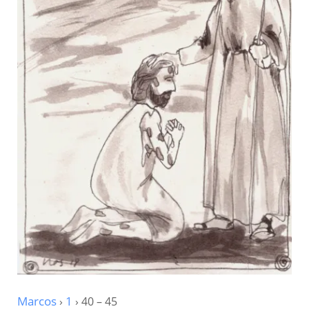
Marcos
›
1
› 40 – 45