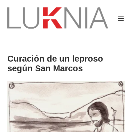
Saltar
al
Inicio
Menú
contenido
Curación de un leproso
según San Marcos