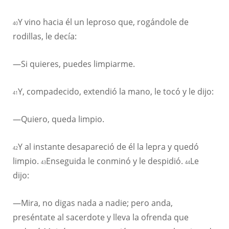
Y vino hacia él un leproso que, rogándole de
40
rodillas, le decía:
—Si quieres, puedes limpiarme.
Y, compadecido, extendió la mano, le tocó y le dijo:
41
—Quiero, queda limpio.
Y al instante desapareció de él la lepra y quedó
42
limpio.
Enseguida le conminó y le despidió.
Le
43
44
dijo:
—Mira, no digas nada a nadie; pero anda,
preséntate al sacerdote y lleva la ofrenda que