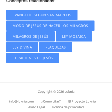
Conceptos relacionados:
EVANGELIO SEGÚN SAN MARCOS
MODO DE JESÚS DE HACER LOS MILAGROS
MILAGROS DE JESÚS
LEY MOSAICA
LEY DIVINA
FLAQUEZAS
CURACIONES DE JESÚS
Copyright © 2026 Luknia
info@luknia.com
¿Cómo citar?
El Proyecto Luknia
Aviso Legal
Política de privacidad