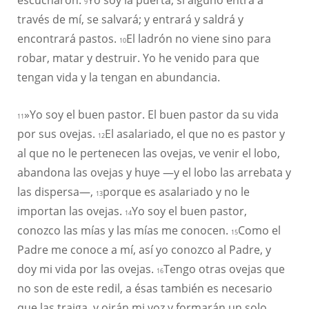
9
través de mí, se salvará; y entrará y saldrá y
encontrará pastos.
El ladrón no viene sino para
10
robar, matar y destruir. Yo he venido para que
tengan vida y la tengan en abundancia.
»Yo soy el buen pastor. El buen pastor da su vida
11
por sus ovejas.
El asalariado, el que no es pastor y
12
al que no le pertenecen las ovejas, ve venir el lobo,
abandona las ovejas y huye —y el lobo las arrebata y
las dispersa—,
porque es asalariado y no le
13
importan las ovejas.
Yo soy el buen pastor,
14
conozco las mías y las mías me conocen.
Como el
15
Padre me conoce a mí, así yo conozco al Padre, y
doy mi vida por las ovejas.
Tengo otras ovejas que
16
no son de este redil, a ésas también es necesario
que las traiga, y oirán mi voz y formarán un solo