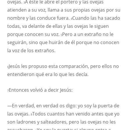
ovejas.
A éste le abre el portero y las ovejas
3
atienden a su voz, llama a sus propias ovejas por su
nombre y las conduce fuera.
Cuando las ha sacado
4
todas, va delante de ellas y las ovejas le siguen
porque conocen su voz.
Pero a un extraño no le
5
seguirán, sino que huirán de él porque no conocen
la voz de los extraños.
Jesús les propuso esta comparación, pero ellos no
6
entendieron qué era lo que les decía.
Entonces volvió a decir Jesús:
7
—En verdad, en verdad os digo: yo soy la puerta de
las ovejas.
Todos cuantos han venido antes que yo
8
son ladrones y salteadores, pero las ovejas no les
escucharon.
Yo soy la puerta; si alguno entra a