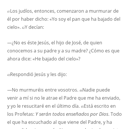
Los judíos, entonces, comenzaron a murmurar de
41
él por haber dicho: «Yo soy el pan que ha bajado del
cielo».
Y decían:
42
—¿No es éste Jesús, el hijo de José, de quien
conocemos a su padre y a su madre? ¿Cómo es que
ahora dice: «He bajado del cielo»?
Respondió Jesús y les dijo:
43
—No murmuréis entre vosotros.
Nadie puede
44
venir a mí si no le atrae el Padre que me ha enviado,
y yo le resucitaré en el último día.
Está escrito en
45
los Profetas:
Y serán todos enseñados por Dios
. Todo
el que ha escuchado al que viene del Padre, y ha