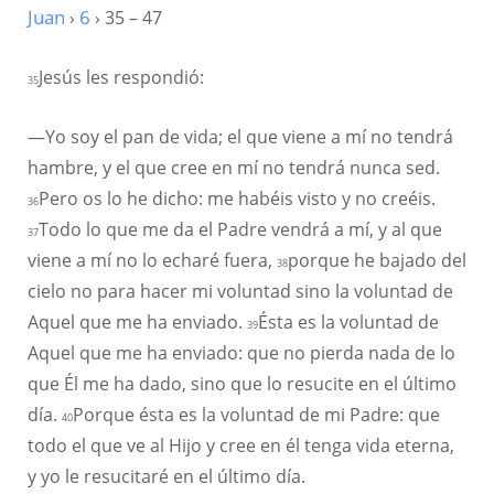
Juan
›
6
› 35 – 47
Jesús les respondió:
35
—Yo soy el pan de vida; el que viene a mí no tendrá
hambre, y el que cree en mí no tendrá nunca sed.
Pero os lo he dicho: me habéis visto y no creéis.
36
Todo lo que me da el Padre vendrá a mí, y al que
37
viene a mí no lo echaré fuera,
porque he bajado del
38
cielo no para hacer mi voluntad sino la voluntad de
Aquel que me ha enviado.
Ésta es la voluntad de
39
Aquel que me ha enviado: que no pierda nada de lo
que Él me ha dado, sino que lo resucite en el último
día.
Porque ésta es la voluntad de mi Padre: que
40
todo el que ve al Hijo y cree en él tenga vida eterna,
y yo le resucitaré en el último día.