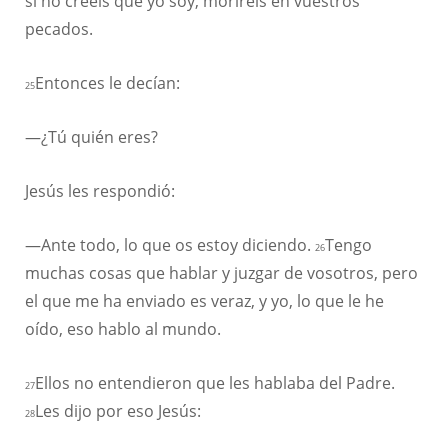
si no creéis que yo soy, moriréis en vuestros
pecados.
Entonces le decían:
25
—¿Tú quién eres?
Jesús les respondió:
—Ante todo, lo que os estoy diciendo.
Tengo
26
muchas cosas que hablar y juzgar de vosotros, pero
el que me ha enviado es veraz, y yo, lo que le he
oído, eso hablo al mundo.
Ellos no entendieron que les hablaba del Padre.
27
Les dijo por eso Jesús:
28