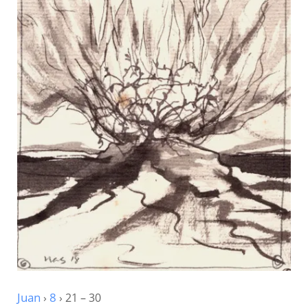
Juan
›
8
› 21 – 30