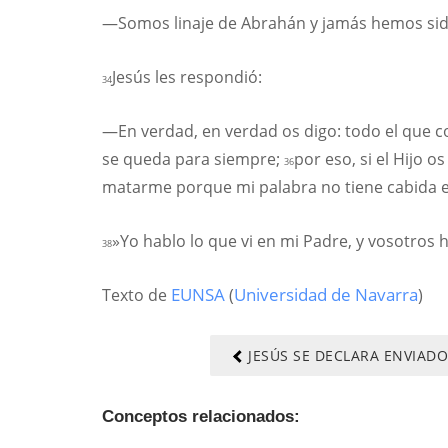
—Somos linaje de Abrahán y jamás hemos sido 
Jesús les respondió:
34
—En verdad, en verdad os digo: todo el que 
se queda para siempre;
por eso, si el Hijo o
36
matarme porque mi palabra no tiene cabida e
»Yo hablo lo que vi en mi Padre, y vosotros h
38
Texto de
EUNSA
(
Universidad de Navarra
)
JESÚS SE DECLARA ENVIADO
Conceptos relacionados: