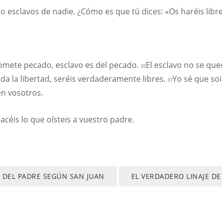
esclavos de nadie. ¿Cómo es que tú dices: «Os haréis libr
comete pecado, esclavo es del pecado.
El esclavo no se que
35
s da la libertad, seréis verdaderamente libres.
Yo sé que soi
37
n vosotros.
acéis lo que oísteis a vuestro padre.
 DEL PADRE SEGÚN SAN JUAN
EL VERDADERO LINAJE D