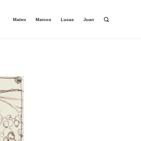
ABRIR
Mateo
Marcos
Lucas
Juan
LA
BARRA
DE
BÚSQUEDA