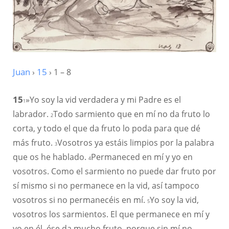
Juan
›
15
› 1 – 8
15
»Yo soy la vid verdadera y mi Padre es el
1
labrador.
Todo sarmiento que en mí no da fruto lo
2
corta, y todo el que da fruto lo poda para que dé
más fruto.
Vosotros ya estáis limpios por la palabra
3
que os he hablado.
Permaneced en mí y yo en
4
vosotros. Como el sarmiento no puede dar fruto por
sí mismo si no permanece en la vid, así tampoco
vosotros si no permanecéis en mí.
Yo soy la vid,
5
vosotros los sarmientos. El que permanece en mí y
yo en él, ése da mucho fruto, porque sin mí no