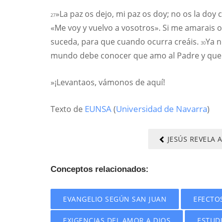
»La paz os dejo, mi paz os doy; no os la do
27
«Me voy y vuelvo a vosotros». Si me amarais o
suceda, para que cuando ocurra creáis.
Ya n
30
mundo debe conocer que amo al Padre y que 
»¡Levantaos, vámonos de aquí!
Texto de
EUNSA
(
Universidad de Navarra
)
JESÚS REVELA 
Conceptos relacionados:
EVANGELIO SEGÚN SAN JUAN
EFECTO
EXIGENCIAS DEL AMOR A DIOS
ESTUD