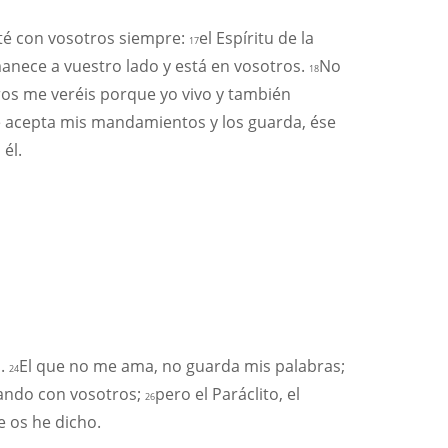
sté con vosotros siempre:
el Espíritu de la
17
manece a vuestro lado y está en vosotros.
No
18
os me veréis porque yo vivo y también
e acepta mis mandamientos y los guarda, ése
él.
l.
El que no me ama, no guarda mis palabras;
24
tando con vosotros;
pero el Paráclito, el
26
e os he dicho.