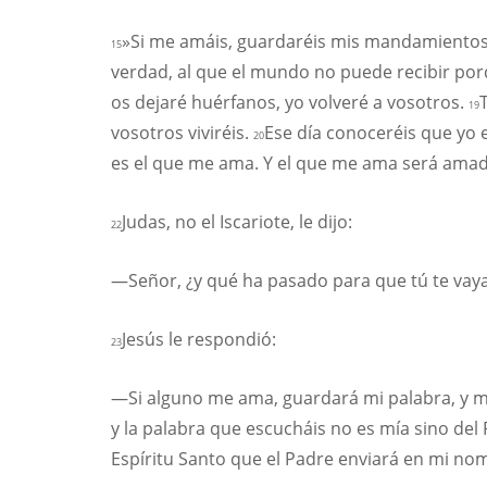
»Si me amáis, guardaréis mis mandamiento
15
verdad, al que el mundo no puede recibir por
os dejaré huérfanos, yo volveré a vosotros.
19
vosotros viviréis.
Ese día conoceréis que yo e
20
es el que me ama. Y el que me ama será amado
Judas, no el Iscariote, le dijo:
22
—Señor, ¿y qué ha pasado para que tú te vay
Jesús le respondió:
23
—Si alguno me ama, guardará mi palabra, y m
y la palabra que escucháis no es mía sino de
Espíritu Santo que el Padre enviará en mi nom