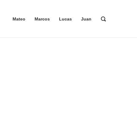
ABRIR
Mateo
Marcos
Lucas
Juan
LA
BARRA
DE
BÚSQUEDA