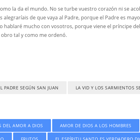
y como la da el mundo. No se turbe vuestro corazón ni se ac
s alegraríais de que vaya al Padre, porque el Padre es may
o hablaré mucho con vosotros, porque viene el príncipe d
obro tal y como me ordenó.
AL PADRE SEGÚN SAN JUAN
LA VID Y LOS SARMIENTOS 
S DEL AMOR A DIOS
AMOR DE DIOS A LOS HOMBRES
IO
FRUTOS
EL ESPÍRITU SANTO ES VERDADERO D