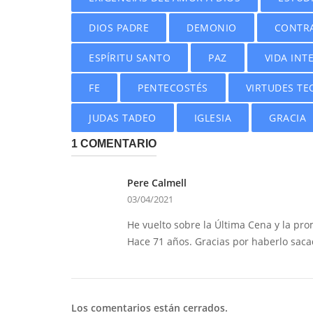
DIOS PADRE
DEMONIO
CONTRA
ESPÍRITU SANTO
PAZ
VIDA INT
FE
PENTECOSTÉS
VIRTUDES TE
JUDAS TADEO
IGLESIA
GRACIA
1 COMENTARIO
Pere Calmell
03/04/2021
He vuelto sobre la Última Cena y la pr
Hace 71 años. Gracias por haberlo saca
Los comentarios están cerrados.