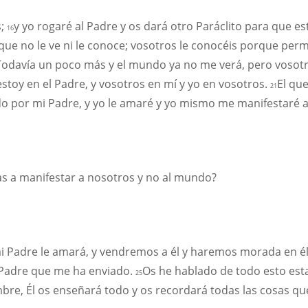
s;
y yo rogaré al Padre y os dará otro Paráclito para que e
16
que no le ve ni le conoce; vosotros le conocéis porque per
Todavía un poco más y el mundo ya no me verá, pero vosotr
stoy en el Padre, y vosotros en mí y yo en vosotros.
El qu
21
 por mi Padre, y yo le amaré y yo mismo me manifestaré a 
as a manifestar a nosotros y no al mundo?
i Padre le amará, y vendremos a él y haremos morada en é
l Padre que me ha enviado.
Os he hablado de todo esto es
25
bre, Él os enseñará todo y os recordará todas las cosas qu