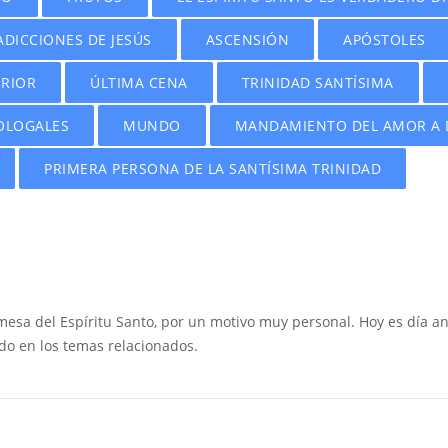
DICCIONES DE JESÚS
ASCENSIÓN
APÓSTOLES
ERIOR
ÚLTIMA CENA
TRINIDAD SANTÍSIMA
OLOGALES
MUNDO
MANDAMIENTO DEL AMOR A 
PRIMERA PERSONA DE LA SANTÍSIMA TRINIDAD
omesa del Espíritu Santo, por un motivo muy personal. Hoy es día 
do en los temas relacionados.