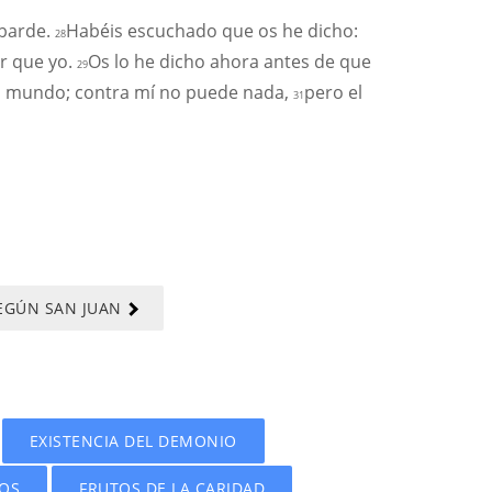
obarde.
Habéis escuchado que os he dicho:
28
or que yo.
Os lo he dicho ahora antes de que
29
el mundo; contra mí no puede nada,
pero el
31
SEGÚN SAN JUAN
EXISTENCIA DEL DEMONIO
IOS
FRUTOS DE LA CARIDAD