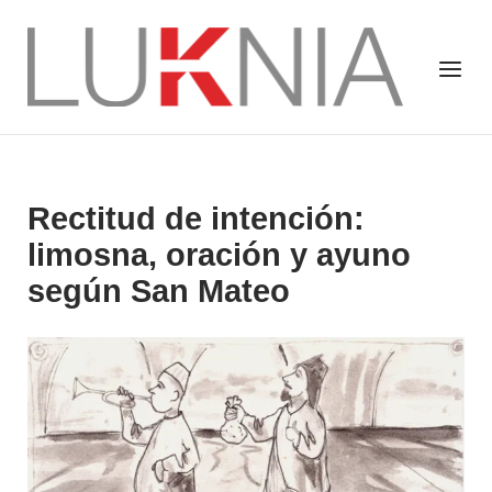
Saltar
al
Inicio
Menú
contenido
Rectitud de intención:
limosna, oración y ayuno
según San Mateo