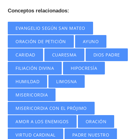
Conceptos relacionados:
EVANGELIO SEGÚN SAN MATEO
ORACIÓN DE PETICIÓN
AYUNO
CARIDAD
CUARESMA
DIOS PADRE
FILIACIÓN DIVINA
HIPOCRESÍA
HUMILDAD
LIMOSNA
MISERICORDIA
MISERICORDIA CON EL PRÓJIMO
AMOR A LOS ENEMIGOS
ORACIÓN
VIRTUD CARDINAL
PADRE NUESTRO