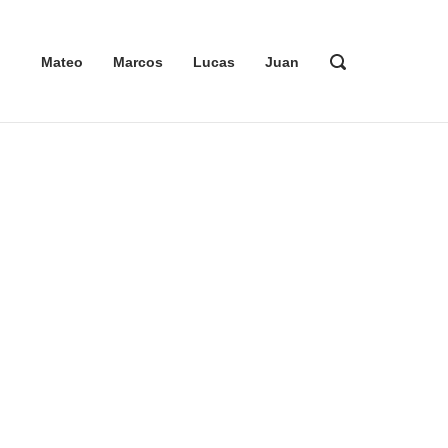
ABRIR
Mateo
Marcos
Lucas
Juan
LA
BARRA
DE
BÚSQUEDA