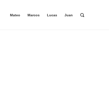
ABRIR
Mateo
Marcos
Lucas
Juan
LA
BARRA
DE
BÚSQUEDA