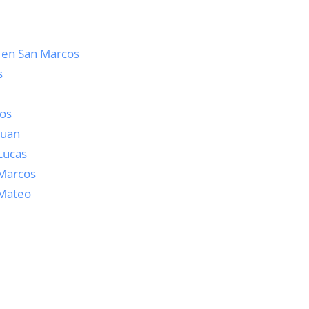
s en San Marcos
s
cos
Juan
Lucas
 Marcos
 Mateo