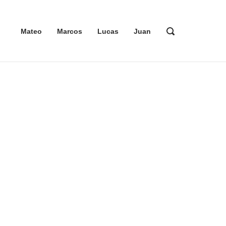
ABRIR
Mateo
Marcos
Lucas
Juan
LA
BARRA
DE
BÚSQUEDA