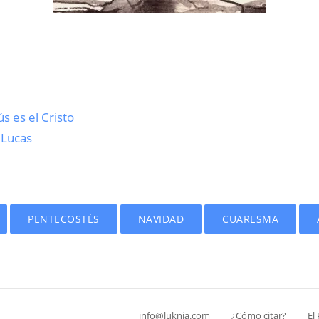
s es el Cristo
 Lucas
PENTECOSTÉS
NAVIDAD
CUARESMA
info@luknia.com
¿Cómo citar?
El