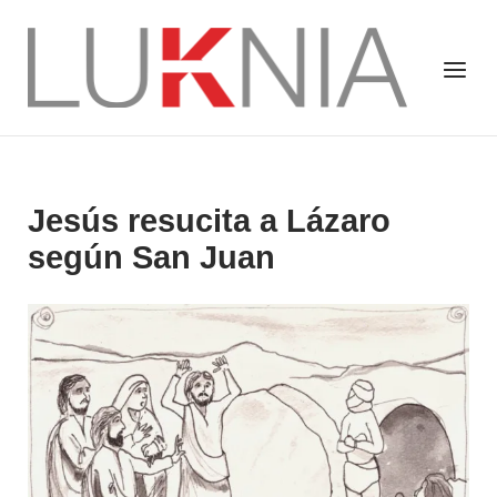
Saltar
al
Inicio
Menú
contenido
Jesús resucita a Lázaro
según San Juan