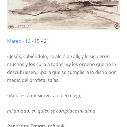
Mateo
›
12
› 15 – 21
Jesús, sabiéndolo, se alejó de allí, y le siguieron
15
muchos y los curó a todos,
y les ordenó que no le
16
descubriesen,
para que se cumpliera lo dicho por
17
medio del profeta Isaías:
Aquí está mi Siervo, a quien elegí,
18
mi amado, en quien se complace mi alma.
Pondré mi Espíritu sobre él