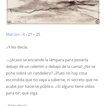
Marcos
›
4
› 21 – 25
Y les decía:
21
—¿Acaso se enciende la lámpara para ponerla
debajo de un celemín o debajo de la cama? ¿No se
pone sobre un candelero?
Pues no hay cosa
22
escondida que no vaya a saberse, ni secreto que no
acabe por hacerse público.
Si alguno tiene oídos
23
para oír, que oiga.
Y les decía: