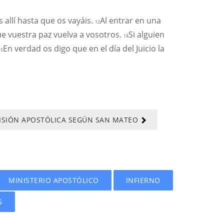
 allí hasta que os vayáis.
Al entrar en una
12
que vuestra paz vuelva a vosotros.
Si alguien
14
En verdad os digo que en el día del Juicio la
15
MISIÓN APOSTÓLICA SEGÚN SAN MATEO
MINISTERIO APOSTÓLICO
INFIERNO
S