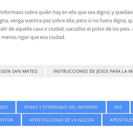
 informaos sobre quién hay en ella que sea digno; y quedaos
digna, venga vuestra paz sobre ella; pero si no fuera digna, 
alir de aquella casa o ciudad, sacudíos el polvo de los pies.
 menos rigor que esa ciudad.
SEGÚN SAN MATEO
INSTRUCCIONES DE JESÚS PARA LA 
UDES
PENAS Y ETERNIDAD DEL INFIERNO
PAZ
ASTOR
APOSTOLICIDAD DE LA IGLESIA
APÓSTOLE