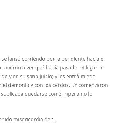
, se lanzó corriendo por la pendiente hacia el
acudieron a ver qué había pasado.
Llegaron
15
o y en su sano juicio; y les entró miedo.
r el demonio y con los cerdos.
Y comenzaron
17
e suplicaba quedarse con él;
pero no lo
19
nido misericordia de ti.