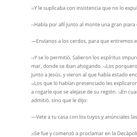
Y le suplicaba con insistencia que no lo expu
10
Había por allí junto al monte una gran piar
11
—Envíanos a los cerdos, para que entremos en
Y se lo permitió. Salieron los espíritus impu
13
mar, donde se iban ahogando.
Los porquero
14
junto a Jesús, y vieron al que había estado e
Los que lo habían presenciado les explicaro
16
a rogarle que se alejase de su región.
En cua
18
admitió, sino que le dijo:
—Vete a tu casa con los tuyos y anúnciales la
Se fue y comenzó a proclamar en la Decápoli
20