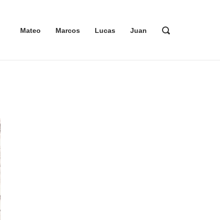
ABRIR
Mateo
Marcos
Lucas
Juan
LA
BARRA
DE
BÚSQUEDA