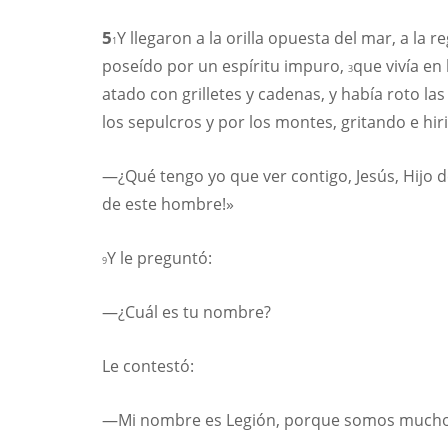
5
Y llegaron a la orilla opuesta del mar, a la 
1
poseído por un espíritu impuro,
que vivía en
3
atado con grilletes y cadenas, y había roto la
los sepulcros y por los montes, gritando e hi
—¿Qué tengo yo que ver contigo, Jesús, Hijo 
de este hombre!»
Y le preguntó:
9
—¿Cuál es tu nombre?
Le contestó:
—Mi nombre es Legión, porque somos mucho