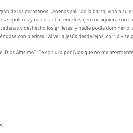
región de los gerasenos.
Apenas salir de la barca, vino a su
2
 los sepulcros y nadie podía tenerlo sujeto ni siquiera con 
s cadenas y deshecho los grilletes, y nadie podía dominarlo.
riéndose con piedras.
Al ver a Jesús desde lejos, corrió y se 
6
del Dios Altísimo? ¡Te conjuro por Dios que no me atorment
s.