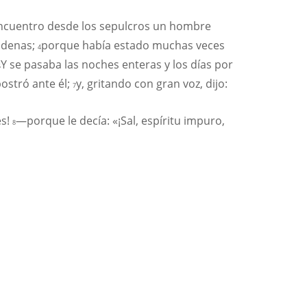
 encuentro desde los sepulcros un hombre
cadenas;
porque había estado muchas veces
4
Y se pasaba las noches enteras y los días por
5
postró ante él;
y, gritando con gran voz, dijo:
7
es!
—porque le decía: «¡Sal, espíritu impuro,
8